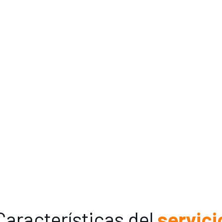
Características del
servici