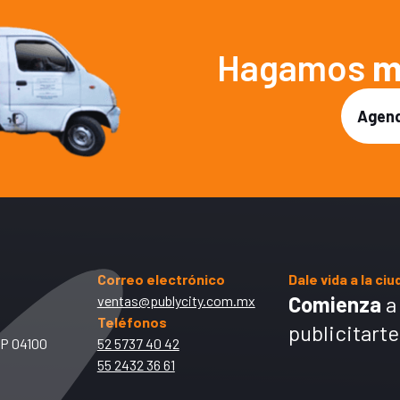
Hagamos
m
Agend
Correo electrónico
Dale vida a la ci
Comienza
a
ventas@publycity.com.mx
Teléfonos
publicitarte
CP 04100
52 5737 40 42
55 2432 36 61