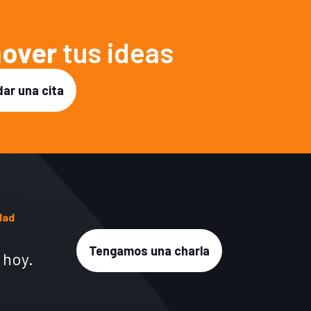
over
tus ideas
ar una cita
udad
Tengamos una charla
 hoy.