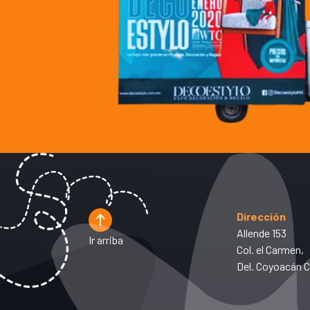
Dirección
Allende 153
Ir arriba
Col. el Carmen,
Del. Coyoacán 